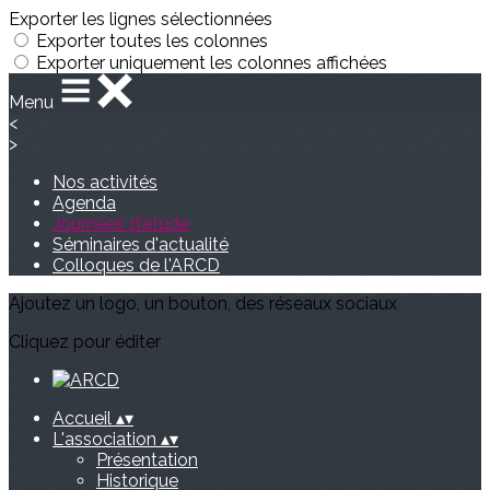
Exporter les lignes sélectionnées
Exporter toutes les colonnes
Exporter uniquement les colonnes affichées
Menu
<
>
Nos activités
Agenda
Journées d'étude
Séminaires d'actualité
Colloques de l'ARCD
Ajoutez un logo, un bouton, des réseaux sociaux
Cliquez pour éditer
Accueil
▴
▾
L'association
▴
▾
Présentation
Historique