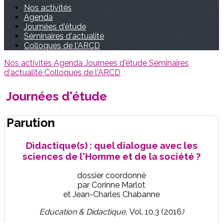
Nos activités
Agenda
Journées d'étude
Séminaires d'actualité
Colloques de l'ARCD
Nos activités
Agenda
Journées d'étude
Séminaires
d'actualité
Colloques de l'ARCD
Journées d'étude
Parution
Didactique(s) : quel dialogue avec les
sciences de l'Homme et de la société ?
dossier coordonné
par Corinne Marlot
et Jean-Charles Chabanne
Education & Didactique,
Vol. 10.3 (2016
)