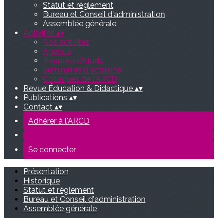
Statut et règlement
Bureau et Conseil d'administration
Assemblée générale
Activités
▴
▾
Nos activités
Agenda
Journées d'étude
Séminaires d'actualité
Colloques de l'ARCD
Revue Éducation & Didactique
▴
▾
Publications
▴
▾
Contact
▴
▾
Adhérer à l'ARCD
Se connecter
Présentation
Historique
Statut et règlement
Bureau et Conseil d'administration
Assemblée générale